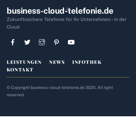
Back
business-cloud-telefonie.de
To
Zukunftssichere Telefonie für Ihr Unternehmen – in der
Top
Cloud
LEISTUNGEN
NEWS
INFOTHEK
KONTAKT
© Copyright business-cloud-telefonie.de 2025. All right
reserved.