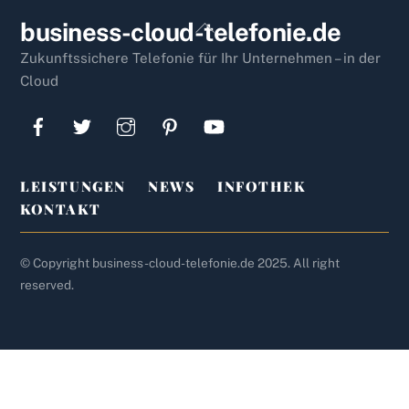
Back
business-cloud-telefonie.de
To
Zukunftssichere Telefonie für Ihr Unternehmen – in der
Top
Cloud
LEISTUNGEN
NEWS
INFOTHEK
KONTAKT
© Copyright business-cloud-telefonie.de 2025. All right
reserved.