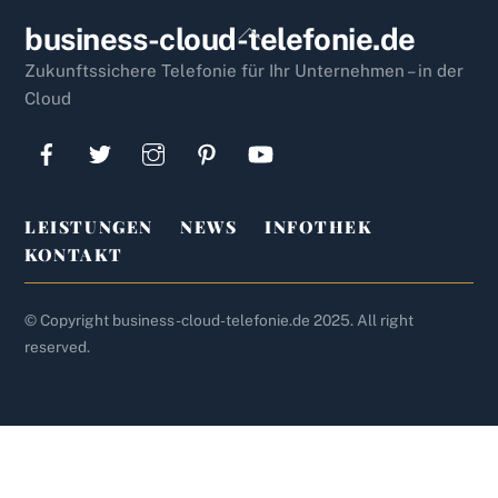
Back
business-cloud-telefonie.de
To
Zukunftssichere Telefonie für Ihr Unternehmen – in der
Top
Cloud
LEISTUNGEN
NEWS
INFOTHEK
KONTAKT
© Copyright business-cloud-telefonie.de 2025. All right
reserved.