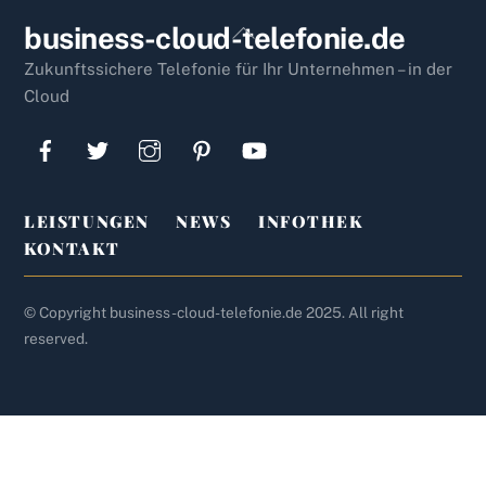
Back
business-cloud-telefonie.de
To
Zukunftssichere Telefonie für Ihr Unternehmen – in der
Top
Cloud
LEISTUNGEN
NEWS
INFOTHEK
KONTAKT
© Copyright business-cloud-telefonie.de 2025. All right
reserved.